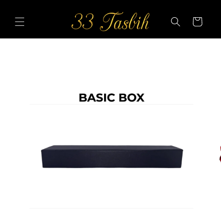
Skip to
content
Cart
Skip to
product
information