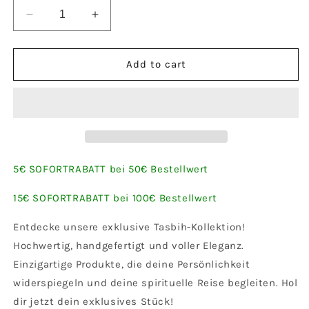
Decrease
Increase
quantity
quantity
for
for
Tasbih
Tasbih
Add to cart
mit
mit
Kurdistan
Kurdistan
Symbol
Symbol
und
und
Flagge
Flagge
dupl
dupl
5€ SOFORTRABATT bei 50€ Bestellwert
15€ SOFORTRABATT bei 100€ Bestellwert
Entdecke unsere exklusive Tasbih-Kollektion!
Hochwertig, handgefertigt und voller Eleganz.
Einzigartige Produkte, die deine Persönlichkeit
widerspiegeln und deine spirituelle Reise begleiten. Hol
dir jetzt dein exklusives Stück!