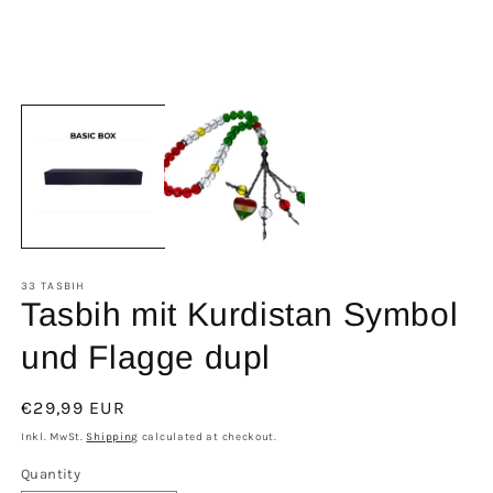
33 TASBIH
Tasbih mit Kurdistan Symbol
und Flagge dupl
Regular
€29,99 EUR
price
Inkl. MwSt.
Shipping
calculated at checkout.
Quantity