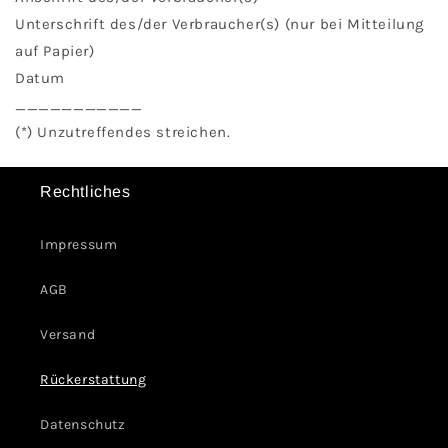
Unterschrift des/der Verbraucher(s) (nur bei Mitteilung
auf Papier)
Datum
___________
(*) Unzutreffendes streichen.
Rechtliches
Impressum
AGB
Versand
Rückerstattung
Datenschutz